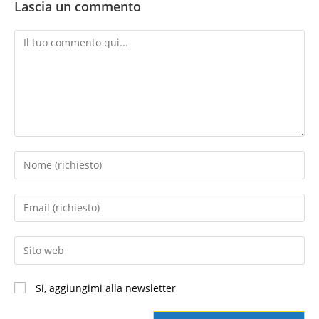
Lascia un commento
Commento
Inserisci
il
tuo
Inserisci
nome
il
o
tuo
Inserisci
nome
indirizzo
l'URL
utente
email
del
per
Si, aggiungimi alla newsletter
per
sito
commentare
commentare
web