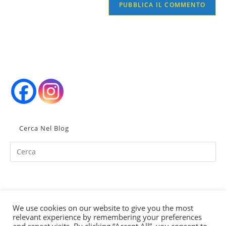
(facoltativo)
Cerca Nel Blog
Pr
Es
to
clo
th
We use cookies on our website to give you the most
se
relevant experience by remembering your preferences
Partita Iva IT02352380998
pan