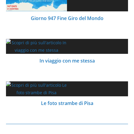
Giorno 947 Fine Giro del Mondo
In viaggio con me stessa
Le foto strambe di Pisa