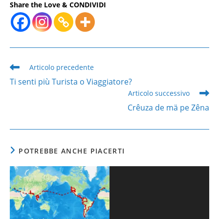
Share the Love & CONDIVIDI
Leggi
Articolo precedente
altri
Ti senti più Turista o Viaggiatore?
articoli
Articolo successivo
Crêuza de mä pe Zêna
POTREBBE ANCHE PIACERTI