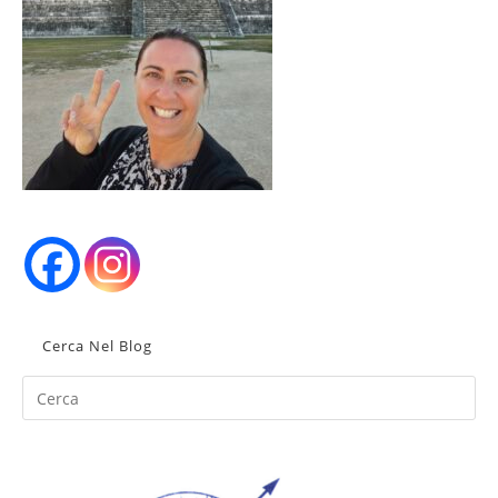
Cerca Nel Blog
Pr
Es
to
clo