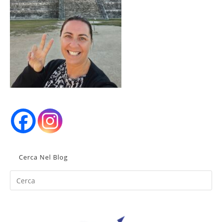
Cerca Nel Blog
Pr
Es
to
clo