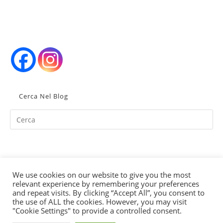
Cerca Nel Blog
Pr
Es
to
clo
th
We use cookies on our website to give you the most
se
relevant experience by remembering your preferences
Partita Iva IT02352380998
pan
and repeat visits. By clicking “Accept All”, you consent to
the use of ALL the cookies. However, you may visit
"Cookie Settings" to provide a controlled consent.