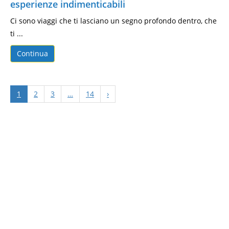
esperienze indimenticabili
Ci sono viaggi che ti lasciano un segno profondo dentro, che
ti ...
Continua
1
2
3
…
14
›