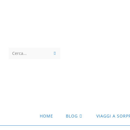
Salta
al
contenuto
INVIA
Cerca
RICERCA
nel
sito
web
HOME
BLOG
VIAGGI A SORP