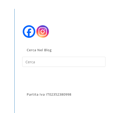
LA
RICERCA
SUL
Cerca Nel Blog
SITO
Pres
Esc
WEB
to
clos
the
sear
Partita Iva IT02352380998
pane