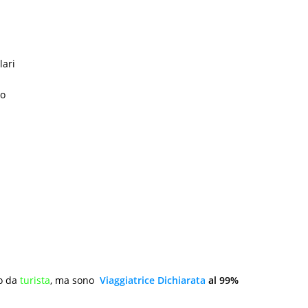
lari
to
to da
turista
, ma sono
Viaggiatrice Dichiarata
al 99%