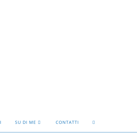
I
SU DI ME
CONTATTI
ATTIVA/DISATTIVA