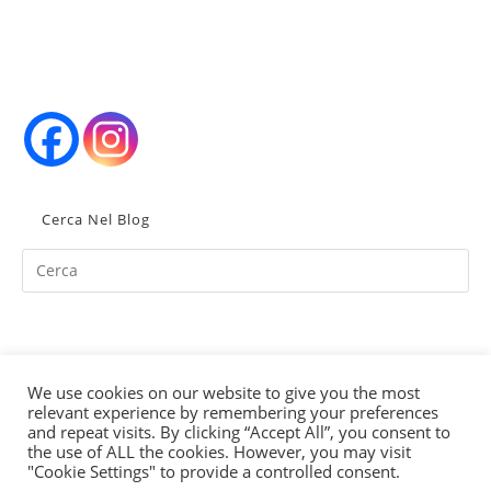
Cerca Nel Blog
Pr
Es
to
clo
th
We use cookies on our website to give you the most
se
relevant experience by remembering your preferences
Partita Iva IT02352380998
pan
and repeat visits. By clicking “Accept All”, you consent to
the use of ALL the cookies. However, you may visit
"Cookie Settings" to provide a controlled consent.