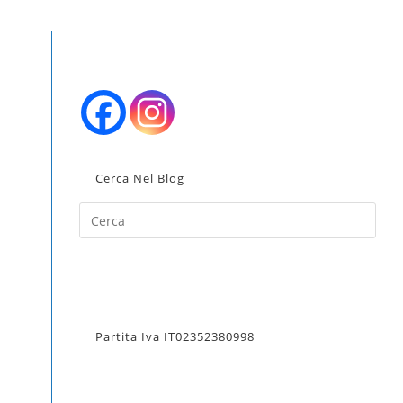
LA
RICERCA
SUL
Cerca Nel Blog
SITO
Pres
Esc
WEB
to
clos
the
sear
Partita Iva IT02352380998
pane