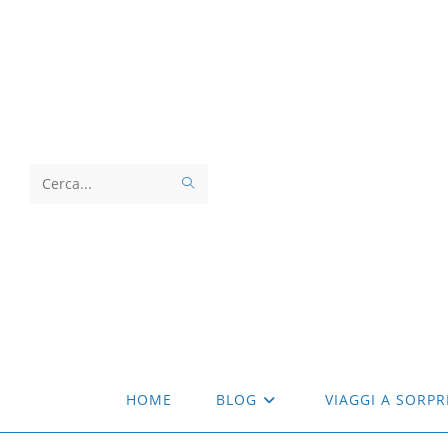
Salta
al
contenuto
INVIA
Cerca
RICERCA
nel
sito
web
HOME
BLOG
VIAGGI A SORPR