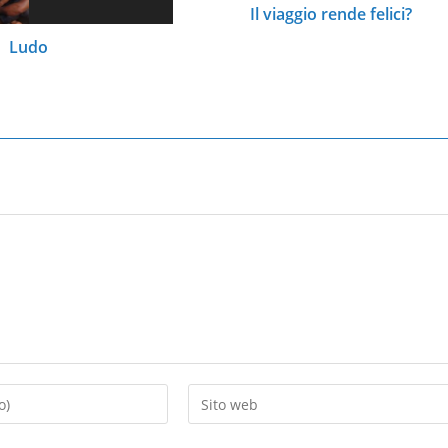
Il viaggio rende felici?
Ludo
Inserisci
l'URL
del