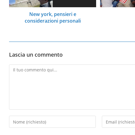
New york, pensieri e
considerazioni personali
Lascia un commento
Commento
Inserisci
Inserisci
il
il
tuo
tuo