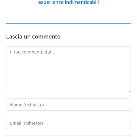
esperienze indimenticabili
Lascia un commento
Commento
Inserisci
il
tuo
Inserisci
nome
il
o
tuo