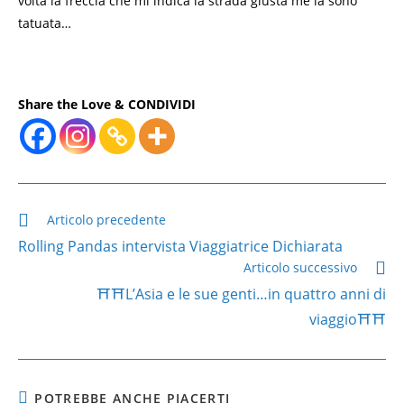
volta la freccia che mi indica la strada giusta me la sono
tatuata…
Share the Love & CONDIVIDI
Leggi
Articolo precedente
altri
Rolling Pandas intervista Viaggiatrice Dichiarata
articoli
Articolo successivo
⛩⛩L’Asia e le sue genti…in quattro anni di
viaggio⛩⛩
POTREBBE ANCHE PIACERTI