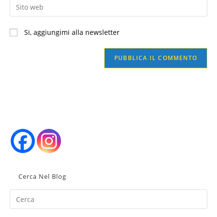
Inserisci
nome
indirizzo
l'URL
utente
email
del
per
Si, aggiungimi alla newsletter
per
sito
commentare
commentare
web
(facoltativo)
Cerca Nel Blog
Pr
Es