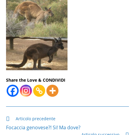
Share the Love & CONDIVIDI
Leggi
Articolo precedente
altri
Focaccia genovese?! Si! Ma dove?
articoli
Articolo successivo