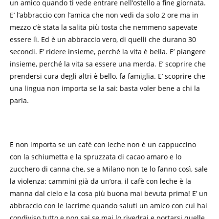
un amico quando ti vede entrare nell’ostello a fine giornata.
E’ l’abbraccio con l’amica che non vedi da solo 2 ore ma in
mezzo c’è stata la salita più tosta che nemmeno sapevate
essere lì. Ed è un abbraccio vero, di quelli che durano 30
secondi. E’ ridere insieme, perché la vita è bella. E’ piangere
insieme, perché la vita sa essere una merda. E’ scoprire che
prendersi cura degli altri è bello, fa famiglia. E’ scoprire che
una lingua non importa se la sai: basta voler bene a chi la
parla.
E non importa se un café con leche non è un cappuccino
con la schiumetta e la spruzzata di cacao amaro e lo
zucchero di canna che, se a Milano non te lo fanno così, sale
la violenza: cammini già da un’ora, il cafè con leche è la
manna dal cielo e la cosa più buona mai bevuta prima! E’ un
abbraccio con le lacrime quando saluti un amico con cui hai
condiviso tutto e non sai se mai lo rivedrai e portarsi quelle