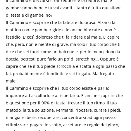
Il Cammino è beccarsi il raffreddore e la febbre, ma le
gambe vanno bene e tu vai avanti… tanto è tutta questione
di testa e di gambe, no?
Il Cammino è scoprire che la fatica è dolorosa. Alzarsi la
mattina con le gambe rigide e le anche bloccate e non è
fastidio. E’ così doloroso che ti fa ridere dal male. E’ capire
che, però, non è niente di grave, ma solo il tuo corpo che ti
dice che sei fuori come un balcone e, per lo meno, dopo la
doccia, potresti pure farlo un po’ di stretching… Oppure è
capire che se il tuo piede scrocchia e scatta a ogni passo che
fai, probabilmente è tendinite e sei fregato. Ma fregato
male.
Il Cammino è scoprire che il tuo corpo esiste e parla:
imparare ad ascoltarlo e a rispettarlo. E’ anche scoprire che
è questione per il 90% di testa: trovare il tuo ritmo, il tuo
metodo, la tua soluzione. Fermarsi, riposare, curare i piedi,
mangiare, bere, recuperare, concentrarsi ad ogni passo,
ottimizzare, pagare lo scotto, accettare le regole del gioco,