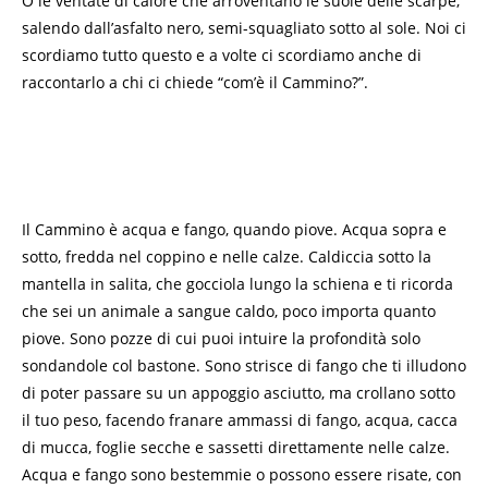
O le ventate di calore che arroventano le suole delle scarpe,
salendo dall’asfalto nero, semi-squagliato sotto al sole. Noi ci
scordiamo tutto questo e a volte ci scordiamo anche di
raccontarlo a chi ci chiede “com’è il Cammino?”.
Il Cammino è acqua e fango, quando piove. Acqua sopra e
sotto, fredda nel coppino e nelle calze. Caldiccia sotto la
mantella in salita, che gocciola lungo la schiena e ti ricorda
che sei un animale a sangue caldo, poco importa quanto
piove. Sono pozze di cui puoi intuire la profondità solo
sondandole col bastone. Sono strisce di fango che ti illudono
di poter passare su un appoggio asciutto, ma crollano sotto
il tuo peso, facendo franare ammassi di fango, acqua, cacca
di mucca, foglie secche e sassetti direttamente nelle calze.
Acqua e fango sono bestemmie o possono essere risate, con