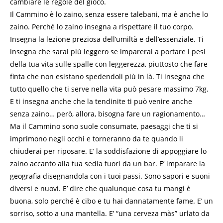
cambiare le regole del gioco.
Il Cammino è lo zaino, senza essere talebani, ma è anche lo
zaino. Perché lo zaino insegna a rispettare il tuo corpo.
Insegna la lezione preziosa dell’umiltà e dell’essenziale. Ti
insegna che sarai più leggero se imparerai a portare i pesi
della tua vita sulle spalle con leggerezza, piuttosto che fare
finta che non esistano spedendoli più in là. Ti insegna che
tutto quello che ti serve nella vita può pesare massimo 7kg.
E ti insegna anche che la tendinite ti può venire anche
senza zaino… però, allora, bisogna fare un ragionamento…
Ma il Cammino sono suole consumate, paesaggi che ti si
imprimono negli occhi e torneranno da te quando li
chiuderai per riposare. E’ la soddisfazione di appoggiare lo
zaino accanto alla tua sedia fuori da un bar. E’ imparare la
geografia disegnandola con i tuoi passi. Sono sapori e suoni
diversi e nuovi. E’ dire che qualunque cosa tu mangi è
buona, solo perché è cibo e tu hai dannatamente fame. E’ un
sorriso, sotto a una mantella. E’ “una cerveza màs” urlato da