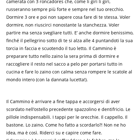
camerata con 3 roncadores che, come li giri li giri,
russeranno sempre più forte e sempre nel tuo orecchio.
Dormire 3 ore e poi non sapere cosa fare di te stessa. Voler
dormire, non riuscirci nonostante la stanchezza. Voler
partire ma senza svegliare tutti. E’ anche dormire benissimo,
finché il pellegrino sotto di te si alza alle 4 puntandoti la sua
torcia in faccia e scuotendo il tuo letto. Il Cammino è
preparare tutto nello zaino la sera prima di dormire e
raccogliere il resto nel sacco a pelo per portarsi tutto in
cucina e fare lo zaino con calma senza rompere le scatole al
mondo intero (con la dannata lucetta!).
Il Cammino è arrivare a fine tappa e accorgersi di aver
scordato nell’ostello precedente spazzolino e dentifricio. Le
pillole indispensabili. I tappi per le orecchie. Il cappello. Il
bastone. Lo zaino. Come ho fatto a scordarlo?! Non ne ho
idea, ma è così. Riderci su e capire come fare.