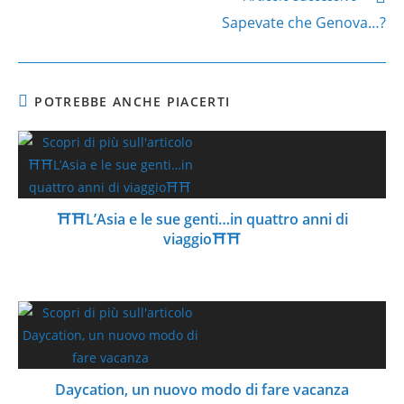
Sapevate che Genova…?
POTREBBE ANCHE PIACERTI
⛩⛩L’Asia e le sue genti…in quattro anni di
viaggio⛩⛩
Daycation, un nuovo modo di fare vacanza