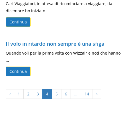
Cari Viaggiatori, in attesa di ricominciare a viaggiare, da
dicembre ho iniziato ...
Continua
Il volo in ritardo non sempre è una sfiga
Quando voli per la prima volta con Wizzair e noti che hanno
...
Continua
‹
1
2
3
4
5
6
…
14
›