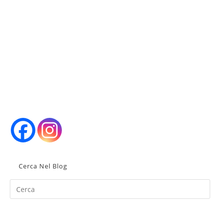
Cerca Nel Blog
Pr
Es
to