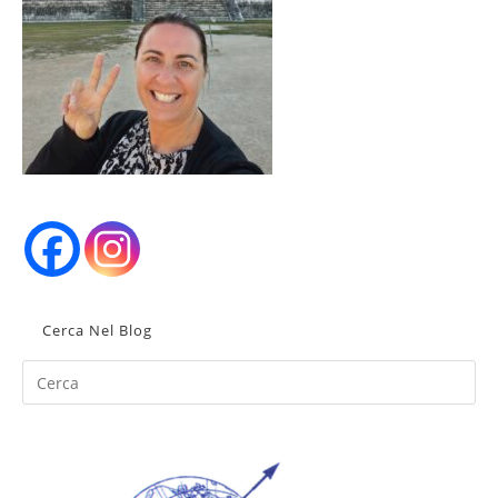
Cerca Nel Blog
Pr
Es
to
clo
th